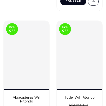
10
%
14
%
OFF
OFF
Abraçadeiras Will
Tudel Will Pitondo
Pitondo
R$1.850,00