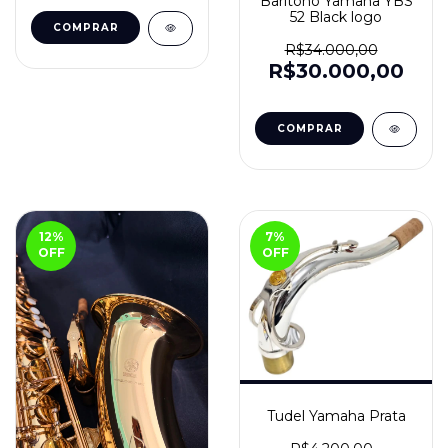
Barítono Yamaha YBS
52 Black logo
R$34.000,00
R$30.000,00
12
%
7
%
OFF
OFF
Tudel Yamaha Prata