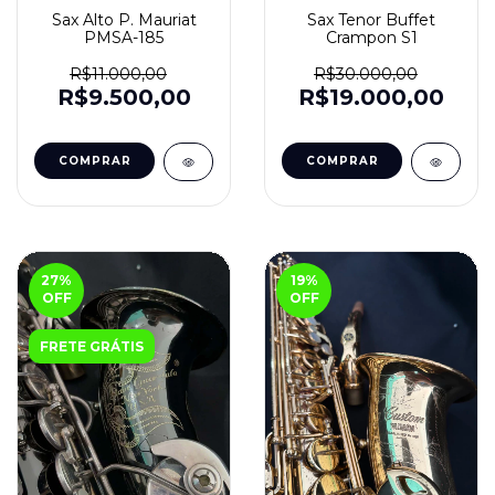
Sax Alto P. Mauriat
Sax Tenor Buffet
PMSA-185
Crampon S1
R$11.000,00
R$30.000,00
R$9.500,00
R$19.000,00
27
%
19
%
OFF
OFF
FRETE GRÁTIS