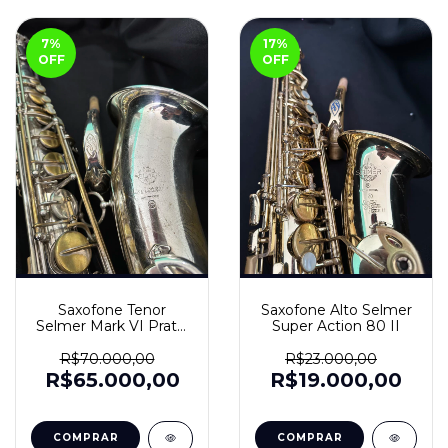
7
%
17
%
OFF
OFF
Saxofone Tenor
Saxofone Alto Selmer
Selmer Mark VI Prata,
Super Action 80 II
Classe A
R$70.000,00
R$23.000,00
R$65.000,00
R$19.000,00