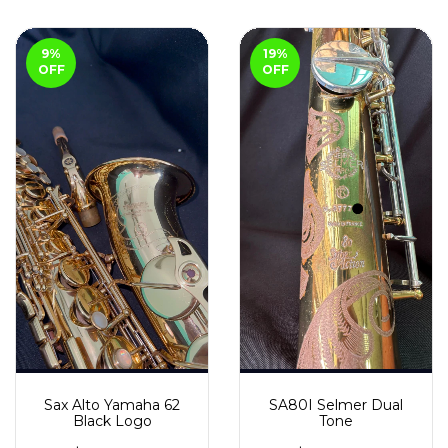
9
%
19
%
OFF
OFF
Sax Alto Yamaha 62
SA80I Selmer Dual
Black Logo
Tone