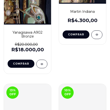
Martin Indiana
R$4.300,00
Yanagisawa A902
Bronze
R$20.000,00
R$18.000,00
13
%
10
%
OFF
OFF