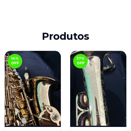
Produtos
14
%
37
%
OFF
OFF