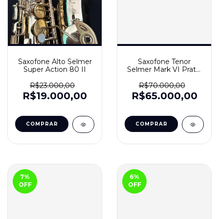
Saxofone Alto Selmer
Saxofone Tenor
Super Action 80 II
Selmer Mark VI Prata,
Classe A
R$23.000,00
R$70.000,00
R$19.000,00
R$65.000,00
7
%
6
%
OFF
OFF