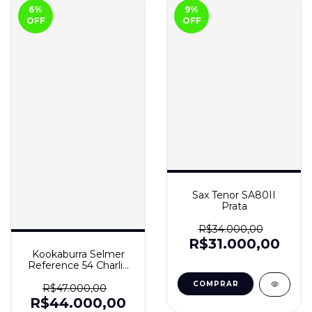
6
%
9
%
OFF
OFF
Sax Tenor SA80II
Prata
R$34.000,00
R$31.000,00
Kookaburra Selmer
Reference 54 Charlie
Parker
R$47.000,00
R$44.000,00