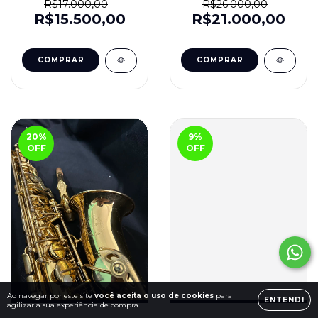
R$17.000,00
R$26.000,00
R$15.500,00
R$21.000,00
20
%
9
%
OFF
OFF
Ao navegar por este site
você aceita o uso de cookies
para
ENTENDI
agilizar a sua experiência de compra.