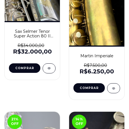
Sax Selmer Tenor
Super Action 80 II
Prata
R$34.000,00
R$32.000,00
Martin Imperiale
R$7.500,00
R$6.250,00
21
%
14
%
OFF
OFF