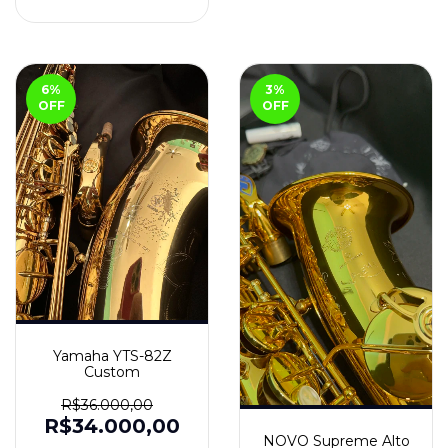
6
%
3
%
OFF
OFF
Yamaha YTS-82Z
Custom
R$36.000,00
R$34.000,00
NOVO Supreme Alto