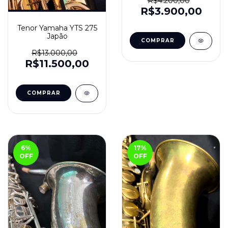
R$4.200,00
R$3.900,00
Tenor Yamaha YTS 275
Japão
R$13.000,00
R$11.500,00
6
%
17
%
OFF
OFF