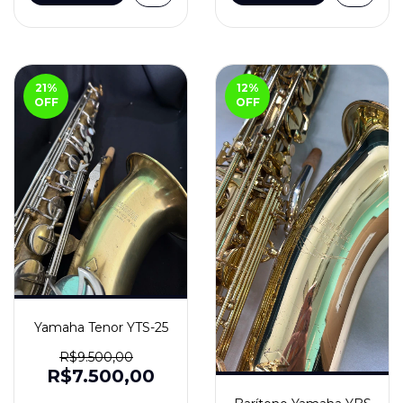
21
%
12
%
OFF
OFF
Yamaha Tenor YTS-25
R$9.500,00
R$7.500,00