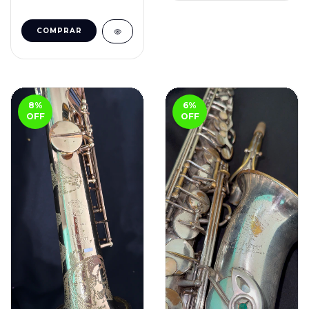
8
%
6
%
OFF
OFF