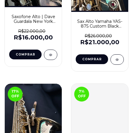
Saxofone Alto | Dave
Guardala New York
Sax Alto Yamaha YAS-
Series Black Nickel
875 Custom Black
Model DG500BS.
Logo
R$22.000,00
Made in Germany.
R$26.000,00
R$16.000,00
R$21.000,00
17
%
7
%
OFF
OFF