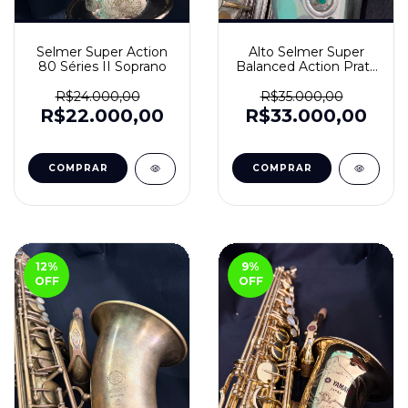
Selmer Super Action
Alto Selmer Super
80 Séries II Soprano
Balanced Action Prata
(SBA)
R$24.000,00
R$35.000,00
R$22.000,00
R$33.000,00
12
%
9
%
OFF
OFF