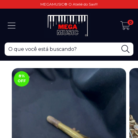
MEGAMUSIC® O Ateliê do Sax!!!
0
8
%
OFF