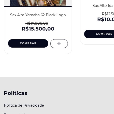
Sax Alto Ida
R$12.5
Sax Alto Yamaha 62 Black Logo
R$10.
R$17.000,00
R$15.500,00
Políticas
Política de Privacidade