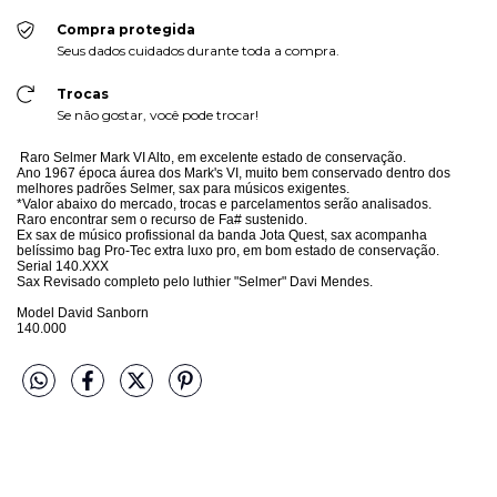
Compra protegida
Seus dados cuidados durante toda a compra.
Trocas
Se não gostar, você pode trocar!
Raro Selmer Mark VI Alto, em excelente estado de conservação.
Ano 1967 época áurea dos Mark's VI, muito bem conservado dentro dos
melhores padrões Selmer, sax para músicos exigentes.
*Valor abaixo do mercado, trocas e parcelamentos serão analisados.
Raro encontrar sem o recurso de Fa# sustenido.
Ex sax de músico profissional da banda Jota Quest, sax acompanha
belíssimo bag Pro-Tec extra luxo pro, em bom estado de conservação.
Serial 140.XXX
Sax Revisado completo pelo luthier "Selmer" Davi Mendes.
Model David Sanborn
140.000