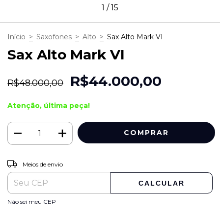
1
/
15
Início
>
Saxofones
>
Alto
>
Sax Alto Mark VI
Sax Alto Mark VI
R$44.000,00
R$48.000,00
Atenção, última peça!
ALTERAR CEP
Entregas para o CEP:
Meios de envio
CALCULAR
Não sei meu CEP