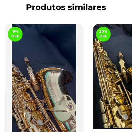
Produtos similares
9
%
20
%
OFF
OFF